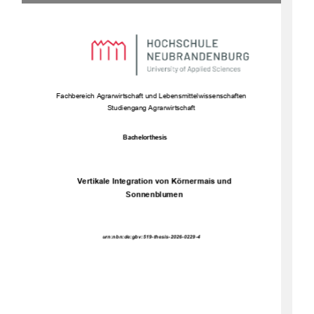
Fachbe
reich Agrarwirtschaft und Lebensmittelwissenschaften 
Studiengang Agrarwirtschaft 
Bachelorthesis 
Vertikale Integration von Körnermais und 
Sonnenblumen 
urn:nbn:de:gbv:519-thesis-2026-0229-4