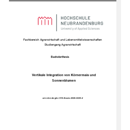
Fachbe
reich Agrarwirtschaft und Lebensmittelwissenschaften 
Studiengang Agrarwirtschaft 
Bachelorthesis 
Vertikale Integration von Körnermais und 
Sonnenblumen 
urn:nbn:de:gbv:519-thesis-2026-0229-4