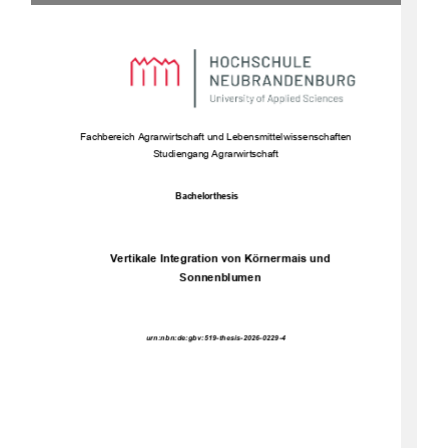
Fachbe
reich Agrarwirtschaft und Lebensmittelwissenschaften 
Studiengang Agrarwirtschaft 
Bachelorthesis 
Vertikale Integration von Körnermais und 
Sonnenblumen 
urn:nbn:de:gbv:519-thesis-2026-0229-4