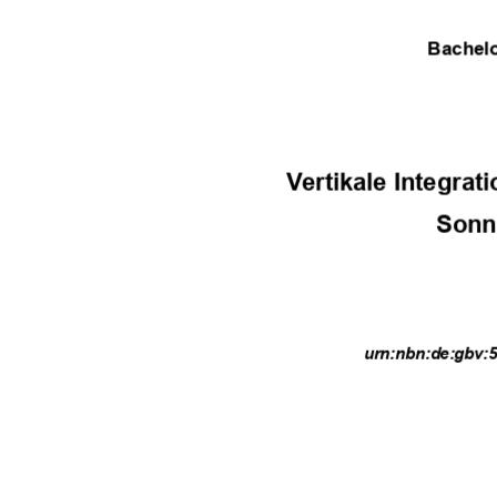
Bachelo
Vertikale Integra
Sonn
urn:nbn:de:gbv:5