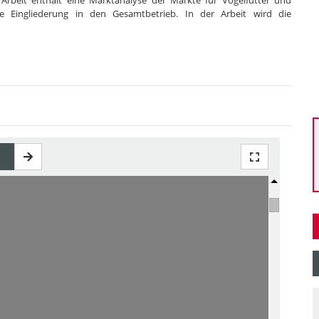
 Arbeit enthält eine Marktanalyse der Märkte für Vogelfutter und
e Eingliederung in den Gesamtbetrieb. In der Arbeit wird die