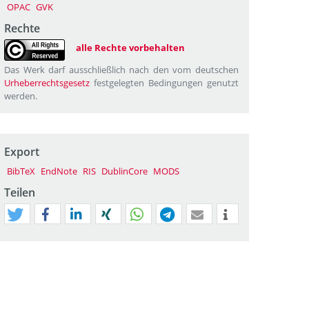
OPAC
GVK
Rechte
alle Rechte vorbehalten
Das Werk darf ausschließlich nach den vom deutschen
Urheberrechtsgesetz
festgelegten Bedingungen genutzt
werden.
Export
BibTeX
EndNote
RIS
DublinCore
MODS
Teilen
tweet
teilen
mitteilen
teilen
teilen
teilen
mail