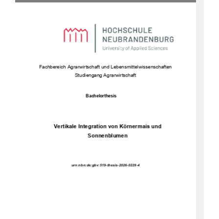
Fachbe
reich Agrarwirtschaft und Lebensmittelwissenschaften 
Studiengang Agrarwirtschaft 
Bachelorthesis 
Vertikale Integration von Körnermais und 
Sonnenblumen 
urn:nbn:de:gbv:519-thesis-2026-0229-4