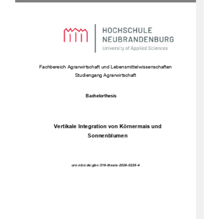
Fachbe
reich Agrarwirtschaft und Lebensmittelwissenschaften 
Studiengang Agrarwirtschaft 
Bachelorthesis 
Vertikale Integration von Körnermais und 
Sonnenblumen 
urn:nbn:de:gbv:519-thesis-2026-0229-4