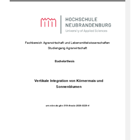
Fachbe
reich Agrarwirtschaft und Lebensmittelwissenschaften 
Studiengang Agrarwirtschaft 
Bachelorthesis 
Vertikale Integration von Körnermais und 
Sonnenblumen 
urn:nbn:de:gbv:519-thesis-2026-0229-4