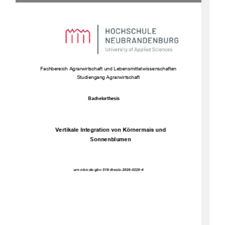
Fachbe
reich Agrarwirtschaft und Lebensmittelwissenschaften 
Studiengang Agrarwirtschaft 
Bachelorthesis 
Vertikale Integration von Körnermais und 
Sonnenblumen 
urn:nbn:de:gbv:519-thesis-2026-0229-4