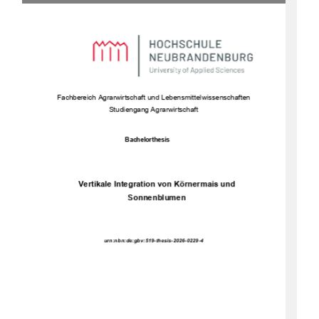
Fachbe
reich Agrarwirtschaft und Lebensmittelwissenschaften 
Studiengang Agrarwirtschaft 
Bachelorthesis 
Vertikale Integration von Körnermais und 
Sonnenblumen 
urn:nbn:de:gbv:519-thesis-2026-0229-4