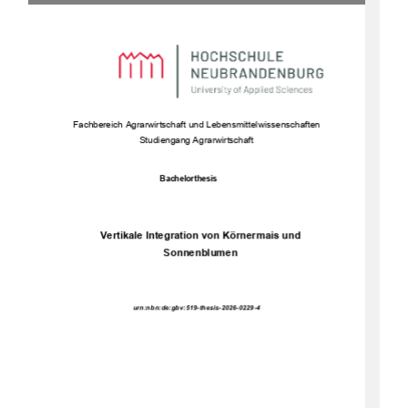
Fachbe
reich Agrarwirtschaft und Lebensmittelwissenschaften 
Studiengang Agrarwirtschaft 
Bachelorthesis 
Vertikale Integration von Körnermais und 
Sonnenblumen 
urn:nbn:de:gbv:519-thesis-2026-0229-4