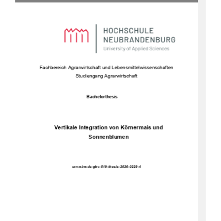
Fachbe
reich Agrarwirtschaft und Lebensmittelwissenschaften 
Studiengang Agrarwirtschaft 
Bachelorthesis 
Vertikale Integration von Körnermais und 
Sonnenblumen 
urn:nbn:de:gbv:519-thesis-2026-0229-4