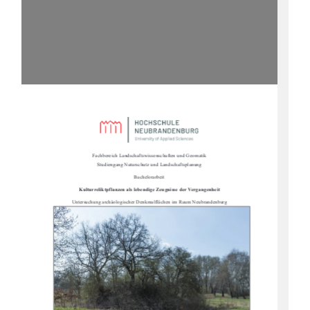
Fachbereich Landschaftswissenschaften und Geomatik                                                      
Studiengang Naturschutz und Landschaftsplanung 
Bachelorarbeit 
Kulturreliktpflanzen als lebendi
ge Zeugnisse der Vergangenheit 
Untersuchung archäologischer Denk
malflächen im Raum Neubrandenburg 