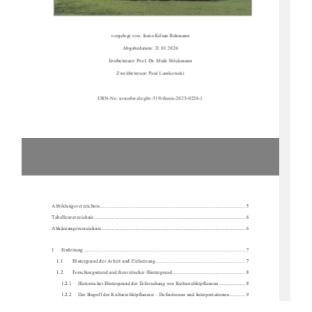
vorgelegt von: Janis-Kilian Rohmann 
Abgabedatum: 21.01.2026 
Erstbetreuer: Prof. Dr. Maik Stöckmann 
Zweitbetreuer: Paul Lamkowski 
URN-Nr.: urn:nbn:de:gbv:519-thesis-2025-0220-1 
Abbildungsverzeichnis .........................................................................................................
...... 5 
Tabellenverzeichnis ...........................................................................................................
......... 6 
Abkürzungsverzeichnis .........................................................................................................
..... 6
1     Einleitung     ..................................................................................................................
.......... 7 
1.1 
Hintergrund der Arbeit und Zielsetzung .................................................................... 7 
1.2 
Forschungsstand und theoretischer Hintergrund ........................................................ 8 
1.2.1     Historischer Hintergrund der Erforschung von Kulturreliktpflanzen .................... 8 
1.2.2     Der Begriff der Kulturreliktpflanzen – Definitionen und Interpretationen ............ 9 
1.2.3     Verbreitungsmuster und Kriterien zur Id
entifikation von Kulturreliktpflanzen .. 10 