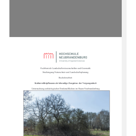
Fachbereich Landschaftswissenschaften und Geomatik                                                      
Studiengang Naturschutz und Landschaftsplanung 
Bachelorarbeit 
Kulturreliktpflanzen als lebendi
ge Zeugnisse der Vergangenheit 
Untersuchung archäologischer Denk
malflächen im Raum Neubrandenburg 