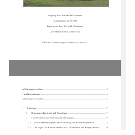
vorgelegt von: Janis-Kilian Rohmann 
Abgabedatum: 21.01.2026 
Erstbetreuer: Prof. Dr. Maik Stöckmann 
Zweitbetreuer: Paul Lamkowski 
URN-Nr.: urn:nbn:de:gbv:519-thesis-2025-0220-1 
Abbildungsverzeichnis .........................................................................................................
...... 5 
Tabellenverzeichnis ...........................................................................................................
......... 6 
Abkürzungsverzeichnis .........................................................................................................
..... 6
1     Einleitung     ..................................................................................................................
.......... 7 
1.1 
Hintergrund der Arbeit und Zielsetzung .................................................................... 7 
1.2 
Forschungsstand und theoretischer Hintergrund ........................................................ 8 
1.2.1     Historischer Hintergrund der Erforschung von Kulturreliktpflanzen .................... 8 
1.2.2     Der Begriff der Kulturreliktpflanzen – Definitionen und Interpretationen ............ 9 
1.2.3     Verbreitungsmuster und Kriterien zur Id
entifikation von Kulturreliktpflanzen .. 10 