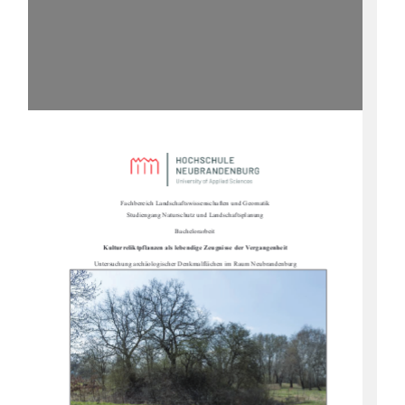
Fachbereich Landschaftswissenschaften und Geomatik                                                      
Studiengang Naturschutz und Landschaftsplanung 
Bachelorarbeit 
Kulturreliktpflanzen als lebendi
ge Zeugnisse der Vergangenheit 
Untersuchung archäologischer Denk
malflächen im Raum Neubrandenburg 