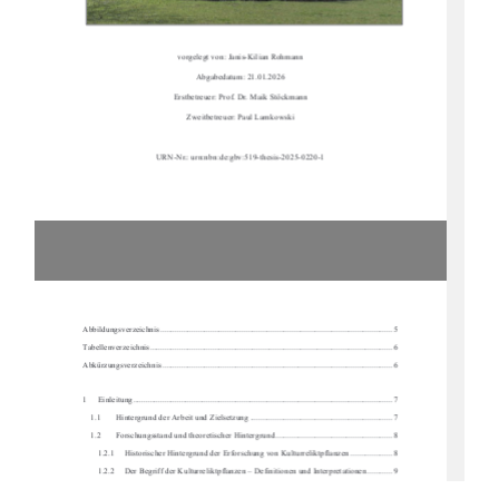
vorgelegt von: Janis-Kilian Rohmann 
Abgabedatum: 21.01.2026 
Erstbetreuer: Prof. Dr. Maik Stöckmann 
Zweitbetreuer: Paul Lamkowski 
URN-Nr.: urn:nbn:de:gbv:519-thesis-2025-0220-1 
Abbildungsverzeichnis .........................................................................................................
...... 5 
Tabellenverzeichnis ...........................................................................................................
......... 6 
Abkürzungsverzeichnis .........................................................................................................
..... 6
1     Einleitung     ..................................................................................................................
.......... 7 
1.1 
Hintergrund der Arbeit und Zielsetzung .................................................................... 7 
1.2 
Forschungsstand und theoretischer Hintergrund ........................................................ 8 
1.2.1     Historischer Hintergrund der Erforschung von Kulturreliktpflanzen .................... 8 
1.2.2     Der Begriff der Kulturreliktpflanzen – Definitionen und Interpretationen ............ 9 
1.2.3     Verbreitungsmuster und Kriterien zur Id
entifikation von Kulturreliktpflanzen .. 10 