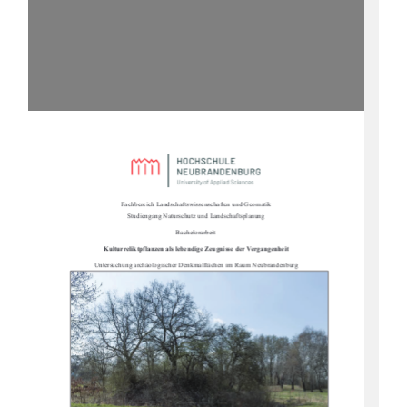
Fachbereich Landschaftswissenschaften und Geomatik                                                      
Studiengang Naturschutz und Landschaftsplanung 
Bachelorarbeit 
Kulturreliktpflanzen als lebendi
ge Zeugnisse der Vergangenheit 
Untersuchung archäologischer Denk
malflächen im Raum Neubrandenburg 