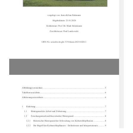
vorgelegt von: Janis-Kilian Rohmann 
Abgabedatum: 21.01.2026 
Erstbetreuer: Prof. Dr. Maik Stöckmann 
Zweitbetreuer: Paul Lamkowski 
URN-Nr.: urn:nbn:de:gbv:519-thesis-2025-0220-1 
Abbildungsverzeichnis .........................................................................................................
...... 5 
Tabellenverzeichnis ...........................................................................................................
......... 6 
Abkürzungsverzeichnis .........................................................................................................
..... 6
1     Einleitung     ..................................................................................................................
.......... 7 
1.1 
Hintergrund der Arbeit und Zielsetzung .................................................................... 7 
1.2 
Forschungsstand und theoretischer Hintergrund ........................................................ 8 
1.2.1     Historischer Hintergrund der Erforschung von Kulturreliktpflanzen .................... 8 
1.2.2     Der Begriff der Kulturreliktpflanzen – Definitionen und Interpretationen ............ 9 
1.2.3     Verbreitungsmuster und Kriterien zur Id
entifikation von Kulturreliktpflanzen .. 10 