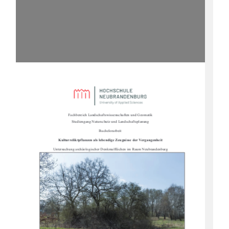
Fachbereich Landschaftswissenschaften und Geomatik                                                      
Studiengang Naturschutz und Landschaftsplanung 
Bachelorarbeit 
Kulturreliktpflanzen als lebendi
ge Zeugnisse der Vergangenheit 
Untersuchung archäologischer Denk
malflächen im Raum Neubrandenburg 