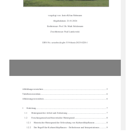
vorgelegt von: Janis-Kilian Rohmann 
Abgabedatum: 21.01.2026 
Erstbetreuer: Prof. Dr. Maik Stöckmann 
Zweitbetreuer: Paul Lamkowski 
URN-Nr.: urn:nbn:de:gbv:519-thesis-2025-0220-1 
Abbildungsverzeichnis .........................................................................................................
...... 5 
Tabellenverzeichnis ...........................................................................................................
......... 6 
Abkürzungsverzeichnis .........................................................................................................
..... 6
1     Einleitung     ..................................................................................................................
.......... 7 
1.1 
Hintergrund der Arbeit und Zielsetzung .................................................................... 7 
1.2 
Forschungsstand und theoretischer Hintergrund ........................................................ 8 
1.2.1     Historischer Hintergrund der Erforschung von Kulturreliktpflanzen .................... 8 
1.2.2     Der Begriff der Kulturreliktpflanzen – Definitionen und Interpretationen ............ 9 
1.2.3     Verbreitungsmuster und Kriterien zur Id
entifikation von Kulturreliktpflanzen .. 10 