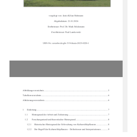
vorgelegt von: Janis-Kilian Rohmann 
Abgabedatum: 21.01.2026 
Erstbetreuer: Prof. Dr. Maik Stöckmann 
Zweitbetreuer: Paul Lamkowski 
URN-Nr.: urn:nbn:de:gbv:519-thesis-2025-0220-1 
Abbildungsverzeichnis .........................................................................................................
...... 5 
Tabellenverzeichnis ...........................................................................................................
......... 6 
Abkürzungsverzeichnis .........................................................................................................
..... 6
1     Einleitung     ..................................................................................................................
.......... 7 
1.1 
Hintergrund der Arbeit und Zielsetzung .................................................................... 7 
1.2 
Forschungsstand und theoretischer Hintergrund ........................................................ 8 
1.2.1     Historischer Hintergrund der Erforschung von Kulturreliktpflanzen .................... 8 
1.2.2     Der Begriff der Kulturreliktpflanzen – Definitionen und Interpretationen ............ 9 
1.2.3     Verbreitungsmuster und Kriterien zur Id
entifikation von Kulturreliktpflanzen .. 10 