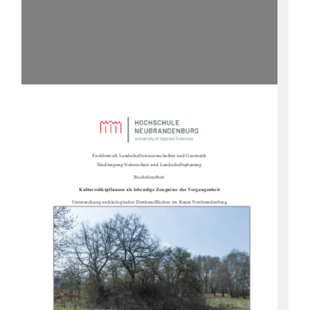
Fachbereich Landschaftswissenschaften und Geomatik                                                      
Studiengang Naturschutz und Landschaftsplanung 
Bachelorarbeit 
Kulturreliktpflanzen als lebendi
ge Zeugnisse der Vergangenheit 
Untersuchung archäologischer Denk
malflächen im Raum Neubrandenburg 