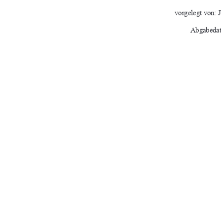
vorgelegt von: 
Abgabedat
Erstbetreuer: Pr
Zweitbetreue
URN-Nr.: urn:nbn:de:
91%