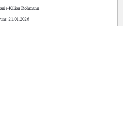
Janis-Kilian Rohmann 
um: 21.01.2026 
of. Dr. Maik Stöckmann 
r: Paul Lamkowski 
gbv:519-thesis-2025-0220-1 
1
0 °