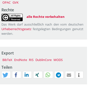
OPAC
GVK
Rechte
alle Rechte vorbehalten
Das Werk darf ausschließlich nach den vom deutschen
Urheberrechtsgesetz
festgelegten Bedingungen genutzt
werden.
Export
BibTeX
EndNote
RIS
DublinCore
MODS
Teilen
tweet
teilen
mitteilen
teilen
teilen
teilen
mail