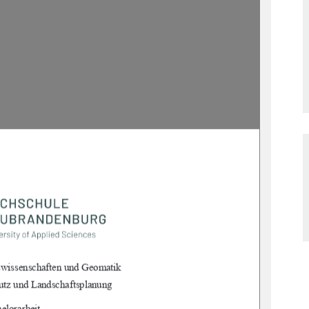
nschaften und Geomatik                                                      
utz und Landschaftsplanung 
elorarbeit 