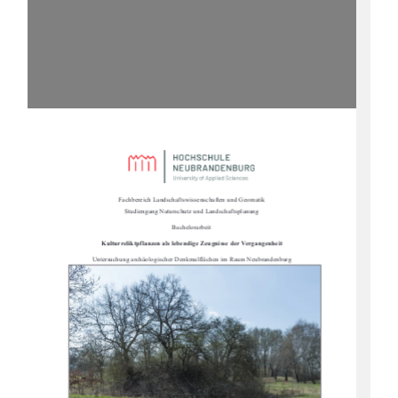
Fachbereich Landschaftswissenschaften und Geomatik                                                      
Studiengang Naturschutz und Landschaftsplanung 
Bachelorarbeit 
Kulturreliktpflanzen als lebendi
ge Zeugnisse der Vergangenheit 
Untersuchung archäologischer Denk
malflächen im Raum Neubrandenburg 