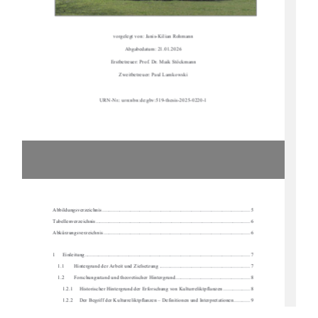
vorgelegt von: Janis-Kilian Rohmann 
Abgabedatum: 21.01.2026 
Erstbetreuer: Prof. Dr. Maik Stöckmann 
Zweitbetreuer: Paul Lamkowski 
URN-Nr.: urn:nbn:de:gbv:519-thesis-2025-0220-1 
Abbildungsverzeichnis .........................................................................................................
...... 5 
Tabellenverzeichnis ...........................................................................................................
......... 6 
Abkürzungsverzeichnis .........................................................................................................
..... 6
1     Einleitung     ..................................................................................................................
.......... 7 
1.1 
Hintergrund der Arbeit und Zielsetzung .................................................................... 7 
1.2 
Forschungsstand und theoretischer Hintergrund ........................................................ 8 
1.2.1     Historischer Hintergrund der Erforschung von Kulturreliktpflanzen .................... 8 
1.2.2     Der Begriff der Kulturreliktpflanzen – Definitionen und Interpretationen ............ 9 
1.2.3     Verbreitungsmuster und Kriterien zur Id
entifikation von Kulturreliktpflanzen .. 10 