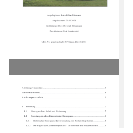
vorgelegt von: Janis-Kilian Rohmann 
Abgabedatum: 21.01.2026 
Erstbetreuer: Prof. Dr. Maik Stöckmann 
Zweitbetreuer: Paul Lamkowski 
URN-Nr.: urn:nbn:de:gbv:519-thesis-2025-0220-1 
Abbildungsverzeichnis .........................................................................................................
...... 5 
Tabellenverzeichnis ...........................................................................................................
......... 6 
Abkürzungsverzeichnis .........................................................................................................
..... 6
1     Einleitung     ..................................................................................................................
.......... 7 
1.1 
Hintergrund der Arbeit und Zielsetzung .................................................................... 7 
1.2 
Forschungsstand und theoretischer Hintergrund ........................................................ 8 
1.2.1     Historischer Hintergrund der Erforschung von Kulturreliktpflanzen .................... 8 
1.2.2     Der Begriff der Kulturreliktpflanzen – Definitionen und Interpretationen ............ 9 
1.2.3     Verbreitungsmuster und Kriterien zur Id
entifikation von Kulturreliktpflanzen .. 10 