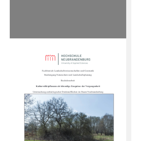
Fachbereich Landschaftswissenschaften und Geomatik                                                      
Studiengang Naturschutz und Landschaftsplanung 
Bachelorarbeit 
Kulturreliktpflanzen als lebendi
ge Zeugnisse der Vergangenheit 
Untersuchung archäologischer Denk
malflächen im Raum Neubrandenburg 