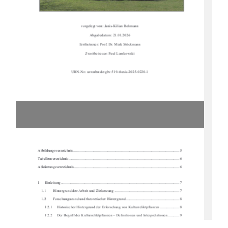
vorgelegt von: Janis-Kilian Rohmann 
Abgabedatum: 21.01.2026 
Erstbetreuer: Prof. Dr. Maik Stöckmann 
Zweitbetreuer: Paul Lamkowski 
URN-Nr.: urn:nbn:de:gbv:519-thesis-2025-0220-1 
Abbildungsverzeichnis .........................................................................................................
...... 5 
Tabellenverzeichnis ...........................................................................................................
......... 6 
Abkürzungsverzeichnis .........................................................................................................
..... 6
1     Einleitung     ..................................................................................................................
.......... 7 
1.1 
Hintergrund der Arbeit und Zielsetzung .................................................................... 7 
1.2 
Forschungsstand und theoretischer Hintergrund ........................................................ 8 
1.2.1     Historischer Hintergrund der Erforschung von Kulturreliktpflanzen .................... 8 
1.2.2     Der Begriff der Kulturreliktpflanzen – Definitionen und Interpretationen ............ 9 
1.2.3     Verbreitungsmuster und Kriterien zur Id
entifikation von Kulturreliktpflanzen .. 10 