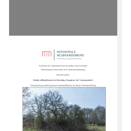
Fachbereich Landschaftswissenschaften und Geomatik                                                      
Studiengang Naturschutz und Landschaftsplanung 
Bachelorarbeit 
Kulturreliktpflanzen als lebendi
ge Zeugnisse der Vergangenheit 
Untersuchung archäologischer Denk
malflächen im Raum Neubrandenburg 