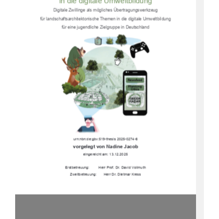
in die digitale Umweltbildung 
Digitale Zwillinge als mögliches Übertragungswerkzeug  
für landschaftsarchitektonische Themen in die digitale Umweltbildung  
für eine jugendliche Zielgruppe in Deutschland 
urn:nbn:de:gbv:519-thesis 2025-0274-8 
vorgelegt von Nadine Jacob 
eingereicht am: 13.12.2025 
Erstbetreuung:         Herr Prof. Dr. David Vollmuth 
Zweitbetreuung:       Herr Dr. Dietmar Kress 