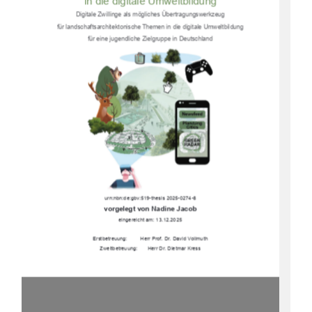
in die digitale Umweltbildung 
Digitale Zwillinge als mögliches Übertragungswerkzeug  
für landschaftsarchitektonische Themen in die digitale Umweltbildung  
für eine jugendliche Zielgruppe in Deutschland 
urn:nbn:de:gbv:519-thesis 2025-0274-8 
vorgelegt von Nadine Jacob 
eingereicht am: 13.12.2025 
Erstbetreuung:         Herr Prof. Dr. David Vollmuth 
Zweitbetreuung:       Herr Dr. Dietmar Kress 