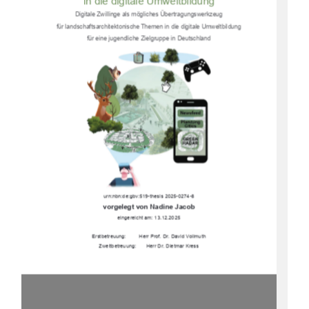
in die digitale Umweltbildung 
Digitale Zwillinge als mögliches Übertragungswerkzeug  
für landschaftsarchitektonische Themen in die digitale Umweltbildung  
für eine jugendliche Zielgruppe in Deutschland 
urn:nbn:de:gbv:519-thesis 2025-0274-8 
vorgelegt von Nadine Jacob 
eingereicht am: 13.12.2025 
Erstbetreuung:         Herr Prof. Dr. David Vollmuth 
Zweitbetreuung:       Herr Dr. Dietmar Kress 