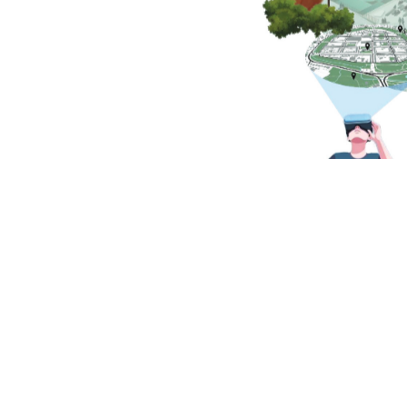
urn:nbn:de:gbv:5
vorgelegt v
eingereich
Erstbetreuung:         
Zweitbetreuung:    