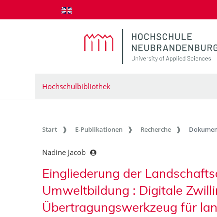
zum Inhalt springen
Hochschulbibliothek
Start
E-Publikationen
Recherche
Dokumen
Nadine Jacob
Eingliederung der Landschaftsar
Umweltbildung : Digitale Zwill
Übertragungswerkzeug für lan