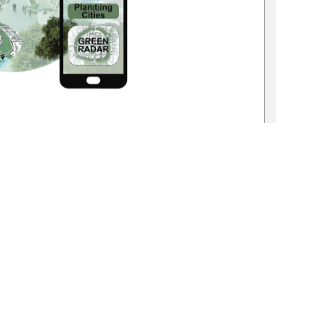
19-thesis 2025-0274-8 
on Nadine Jacob 
t am: 13.12.2025 
Herr Prof. Dr. David Vollmuth 
   Herr Dr. Dietmar Kress 