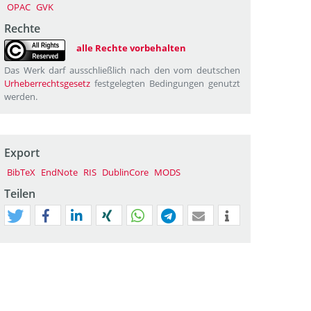
OPAC
GVK
Rechte
alle Rechte vorbehalten
Das Werk darf ausschließlich nach den vom deutschen
Urheberrechtsgesetz
festgelegten Bedingungen genutzt
werden.
Export
BibTeX
EndNote
RIS
DublinCore
MODS
Teilen
tweet
teilen
mitteilen
teilen
teilen
teilen
mail