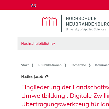
zum Inhalt springen
Hochschulbibliothek
Start
E-Publikationen
Recherche
Dokumen
Nadine Jacob
Eingliederung der Landschaftsar
Umweltbildung : Digitale Zwill
Übertragungswerkzeug für lan