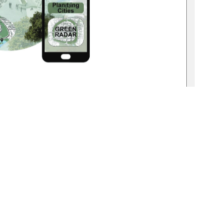
19-thesis 2025-0274-8 
on Nadine Jacob 
t am: 13.12.2025 
Herr Prof. Dr. David Vollmuth 
   Herr Dr. Dietmar Kress 