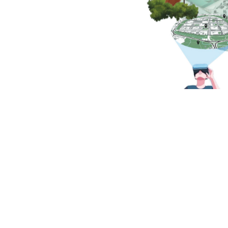
urn:nbn:de:gbv:5
vorgelegt v
eingereich
Erstbetreuung:         
Zweitbetreuung:    