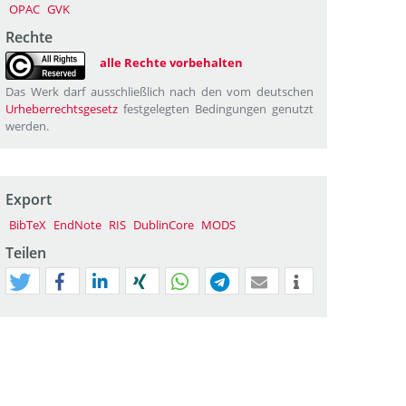
OPAC
GVK
Rechte
alle Rechte vorbehalten
Das Werk darf ausschließlich nach den vom deutschen
Urheberrechtsgesetz
festgelegten Bedingungen genutzt
werden.
Export
BibTeX
EndNote
RIS
DublinCore
MODS
Teilen
tweet
teilen
mitteilen
teilen
teilen
teilen
mail