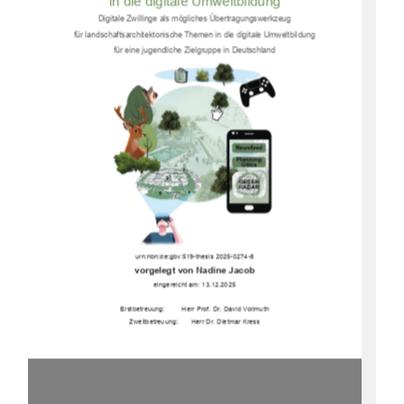
in die digitale Umweltbildung 
Digitale Zwillinge als mögliches Übertragungswerkzeug  
für landschaftsarchitektonische Themen in die digitale Umweltbildung  
für eine jugendliche Zielgruppe in Deutschland 
urn:nbn:de:gbv:519-thesis 2025-0274-8 
vorgelegt von Nadine Jacob 
eingereicht am: 13.12.2025 
Erstbetreuung:         Herr Prof. Dr. David Vollmuth 
Zweitbetreuung:       Herr Dr. Dietmar Kress 