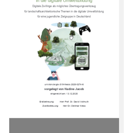
in die digitale Umweltbildung 
Digitale Zwillinge als mögliches Übertragungswerkzeug  
für landschaftsarchitektonische Themen in die digitale Umweltbildung  
für eine jugendliche Zielgruppe in Deutschland 
urn:nbn:de:gbv:519-thesis 2025-0274-8 
vorgelegt von Nadine Jacob 
eingereicht am: 13.12.2025 
Erstbetreuung:         Herr Prof. Dr. David Vollmuth 
Zweitbetreuung:       Herr Dr. Dietmar Kress 