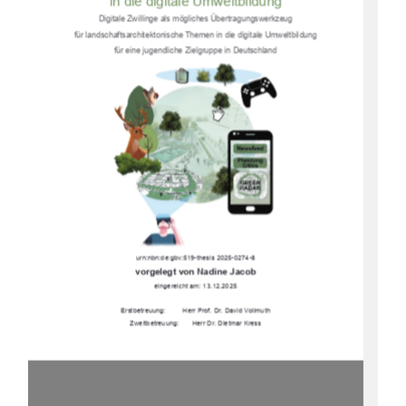
in die digitale Umweltbildung 
Digitale Zwillinge als mögliches Übertragungswerkzeug  
für landschaftsarchitektonische Themen in die digitale Umweltbildung  
für eine jugendliche Zielgruppe in Deutschland 
urn:nbn:de:gbv:519-thesis 2025-0274-8 
vorgelegt von Nadine Jacob 
eingereicht am: 13.12.2025 
Erstbetreuung:         Herr Prof. Dr. David Vollmuth 
Zweitbetreuung:       Herr Dr. Dietmar Kress 