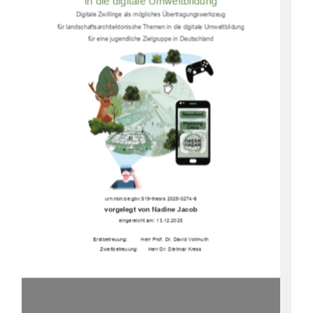
in die digitale Umweltbildung 
Digitale Zwillinge als mögliches Übertragungswerkzeug  
für landschaftsarchitektonische Themen in die digitale Umweltbildung  
für eine jugendliche Zielgruppe in Deutschland 
urn:nbn:de:gbv:519-thesis 2025-0274-8 
vorgelegt von Nadine Jacob 
eingereicht am: 13.12.2025 
Erstbetreuung:         Herr Prof. Dr. David Vollmuth 
Zweitbetreuung:       Herr Dr. Dietmar Kress 