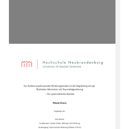
Zur Evidenz psychosozialer Beratungsansätze in der Begleitung von ge-
fl
üchteten Menschen mit Traumafolgestörung 
 – Ein systema
Ɵ
sches Review  
Masterthesis  
Vorgelegt von:  
Eike Reinke  
Fachbereich: Soziale Arbeit, Bildung und Erziehung  
Studiengang: Psychosoziale Beratung (Master of Arts)   