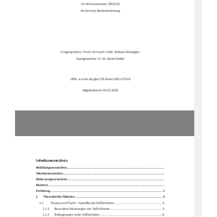
Im Wintersemester 2025/26 
Hochschule Neubrandenburg 
Erstgutachterin: Prof.in Dr.in phil. habil. Barbara Bräu
Ɵ
gam 
Zweitgutachter: Pr. Dr. Daniel Ro
Ʃ
ke 
URN: urs:nbn:de:gbv:519-thesis2025-0733-8 
Abgabedatum: 06.02.2026 
Inhaltsverzeichnis 
Abbildungsverzeichni
s .........................................................................................................
.. 
Tabellenverzeichnis ...........................................................................................................
.... 
Abkürzungsverzeichnis .........................................................................................................
. 
Abstract ......................................................................................................................
.......... 
Einleitung ....................................................................................................................
........ 1
1
Theore
Ɵ
scher Rahmen ................................................................................................ 3
1.1
Trauma und Flucht – Spezi
fi
ka bei Ge
fl
üchteten ..........................................................  3
1.1.1
Besondere Belastungen von Ge
fl
üchteten .............................................................. 3
1.1.2
Risikogruppen unter Ge
fl
üchteten .......................................................................... 6