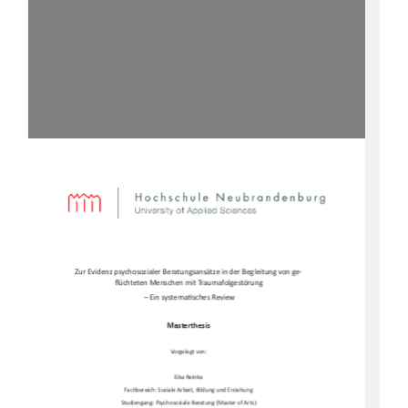
Zur Evidenz psychosozialer Beratungsansätze in der Begleitung von ge-
fl
üchteten Menschen mit Traumafolgestörung 
 – Ein systema
Ɵ
sches Review  
Masterthesis  
Vorgelegt von:  
Eike Reinke  
Fachbereich: Soziale Arbeit, Bildung und Erziehung  
Studiengang: Psychosoziale Beratung (Master of Arts)   