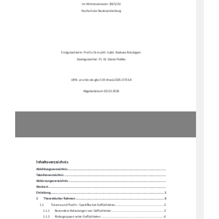
Im Wintersemester 2025/26 
Hochschule Neubrandenburg 
Erstgutachterin: Prof.in Dr.in phil. habil. Barbara Bräu
Ɵ
gam 
Zweitgutachter: Pr. Dr. Daniel Ro
Ʃ
ke 
URN: urs:nbn:de:gbv:519-thesis2025-0733-8 
Abgabedatum: 06.02.2026 
Inhaltsverzeichnis 
Abbildungsverzeichni
s .........................................................................................................
.. 
Tabellenverzeichnis ...........................................................................................................
.... 
Abkürzungsverzeichnis .........................................................................................................
. 
Abstract ......................................................................................................................
.......... 
Einleitung ....................................................................................................................
........ 1
1
Theore
Ɵ
scher Rahmen ................................................................................................ 3
1.1
Trauma und Flucht – Spezi
fi
ka bei Ge
fl
üchteten ..........................................................  3
1.1.1
Besondere Belastungen von Ge
fl
üchteten .............................................................. 3
1.1.2
Risikogruppen unter Ge
fl
üchteten .......................................................................... 6