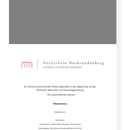
Zur Evidenz psychosozialer Beratungsansätze in der Begleitung von ge-
fl
üchteten Menschen mit Traumafolgestörung 
 – Ein systema
Ɵ
sches Review  
Masterthesis  
Vorgelegt von:  
Eike Reinke  
Fachbereich: Soziale Arbeit, Bildung und Erziehung  
Studiengang: Psychosoziale Beratung (Master of Arts)   