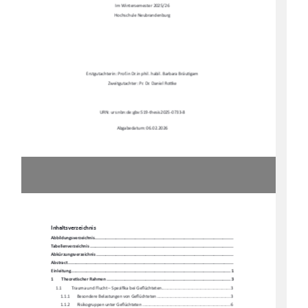
Im Wintersemester 2025/26 
Hochschule Neubrandenburg 
Erstgutachterin: Prof.in Dr.in phil. habil. Barbara Bräu
Ɵ
gam 
Zweitgutachter: Pr. Dr. Daniel Ro
Ʃ
ke 
URN: urs:nbn:de:gbv:519-thesis2025-0733-8 
Abgabedatum: 06.02.2026 
Inhaltsverzeichnis 
Abbildungsverzeichni
s .........................................................................................................
.. 
Tabellenverzeichnis ...........................................................................................................
.... 
Abkürzungsverzeichnis .........................................................................................................
. 
Abstract ......................................................................................................................
.......... 
Einleitung ....................................................................................................................
........ 1
1
Theore
Ɵ
scher Rahmen ................................................................................................ 3
1.1
Trauma und Flucht – Spezi
fi
ka bei Ge
fl
üchteten ..........................................................  3
1.1.1
Besondere Belastungen von Ge
fl
üchteten .............................................................. 3
1.1.2
Risikogruppen unter Ge
fl
üchteten .......................................................................... 6