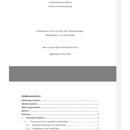
Im Wintersemester 2025/26 
Hochschule Neubrandenburg 
Erstgutachterin: Prof.in Dr.in phil. habil. Barbara Bräu
Ɵ
gam 
Zweitgutachter: Pr. Dr. Daniel Ro
Ʃ
ke 
URN: urs:nbn:de:gbv:519-thesis2025-0733-8 
Abgabedatum: 06.02.2026 
Inhaltsverzeichnis 
Abbildungsverzeichni
s .........................................................................................................
.. 
Tabellenverzeichnis ...........................................................................................................
.... 
Abkürzungsverzeichnis .........................................................................................................
. 
Abstract ......................................................................................................................
.......... 
Einleitung ....................................................................................................................
........ 1
1
Theore
Ɵ
scher Rahmen ................................................................................................ 3
1.1
Trauma und Flucht – Spezi
fi
ka bei Ge
fl
üchteten ..........................................................  3
1.1.1
Besondere Belastungen von Ge
fl
üchteten .............................................................. 3
1.1.2
Risikogruppen unter Ge
fl
üchteten .......................................................................... 6