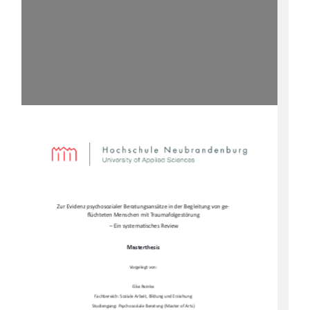
Zur Evidenz psychosozialer Beratungsansätze in der Begleitung von ge-
fl
üchteten Menschen mit Traumafolgestörung 
 – Ein systema
Ɵ
sches Review  
Masterthesis  
Vorgelegt von:  
Eike Reinke  
Fachbereich: Soziale Arbeit, Bildung und Erziehung  
Studiengang: Psychosoziale Beratung (Master of Arts)   