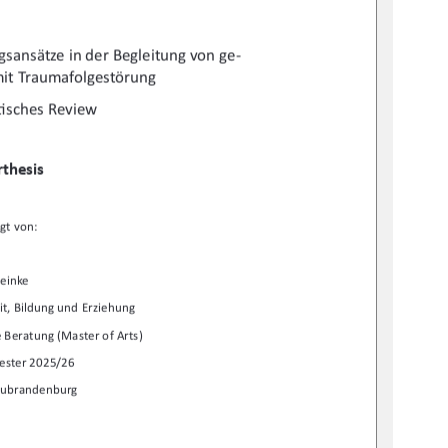
gsansätze in der Begleitung von ge-
it Traumafolgestörung 
Ɵ
sches Review  
thesis  
gt von:  
einke  
it, Bildung und Erziehung  
 Beratung (Master of Arts)   
ester 2025/26 
eubrandenburg 