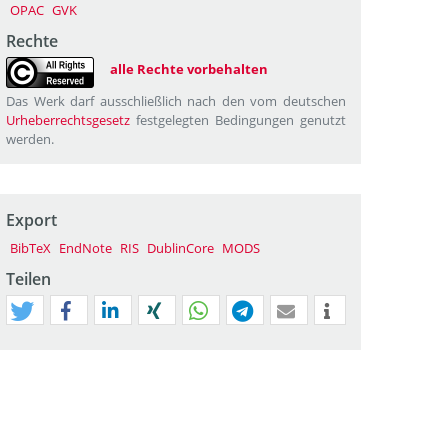
OPAC
GVK
Rechte
alle Rechte vorbehalten
Das Werk darf ausschließlich nach den vom deutschen
Urheberrechtsgesetz
festgelegten Bedingungen genutzt
werden.
Export
BibTeX
EndNote
RIS
DublinCore
MODS
Teilen
tweet
teilen
mitteilen
teilen
teilen
teilen
mail