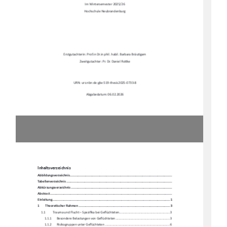
Im Wintersemester 2025/26 
Hochschule Neubrandenburg 
Erstgutachterin: Prof.in Dr.in phil. habil. Barbara Bräu
Ɵ
gam 
Zweitgutachter: Pr. Dr. Daniel Ro
Ʃ
ke 
URN: urs:nbn:de:gbv:519-thesis2025-0733-8 
Abgabedatum: 06.02.2026 
Inhaltsverzeichnis 
Abbildungsverzeichni
s .........................................................................................................
.. 
Tabellenverzeichnis ...........................................................................................................
.... 
Abkürzungsverzeichnis .........................................................................................................
. 
Abstract ......................................................................................................................
.......... 
Einleitung ....................................................................................................................
........ 1
1
Theore
Ɵ
scher Rahmen ................................................................................................ 3
1.1
Trauma und Flucht – Spezi
fi
ka bei Ge
fl
üchteten ..........................................................  3
1.1.1
Besondere Belastungen von Ge
fl
üchteten .............................................................. 3
1.1.2
Risikogruppen unter Ge
fl
üchteten .......................................................................... 6