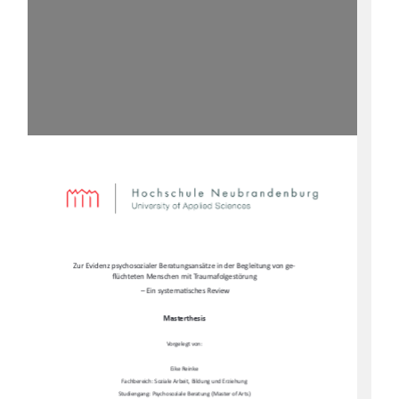
Zur Evidenz psychosozialer Beratungsansätze in der Begleitung von ge-
fl
üchteten Menschen mit Traumafolgestörung 
 – Ein systema
Ɵ
sches Review  
Masterthesis  
Vorgelegt von:  
Eike Reinke  
Fachbereich: Soziale Arbeit, Bildung und Erziehung  
Studiengang: Psychosoziale Beratung (Master of Arts)   