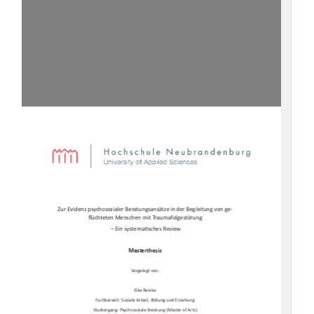
Zur Evidenz psychosozialer Beratungsansätze in der Begleitung von ge-
fl
üchteten Menschen mit Traumafolgestörung 
 – Ein systema
Ɵ
sches Review  
Masterthesis  
Vorgelegt von:  
Eike Reinke  
Fachbereich: Soziale Arbeit, Bildung und Erziehung  
Studiengang: Psychosoziale Beratung (Master of Arts)   