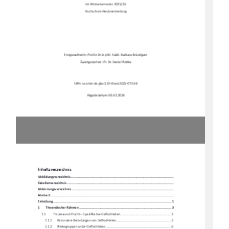
Im Wintersemester 2025/26 
Hochschule Neubrandenburg 
Erstgutachterin: Prof.in Dr.in phil. habil. Barbara Bräu
Ɵ
gam 
Zweitgutachter: Pr. Dr. Daniel Ro
Ʃ
ke 
URN: urs:nbn:de:gbv:519-thesis2025-0733-8 
Abgabedatum: 06.02.2026 
Inhaltsverzeichnis 
Abbildungsverzeichni
s .........................................................................................................
.. 
Tabellenverzeichnis ...........................................................................................................
.... 
Abkürzungsverzeichnis .........................................................................................................
. 
Abstract ......................................................................................................................
.......... 
Einleitung ....................................................................................................................
........ 1
1
Theore
Ɵ
scher Rahmen ................................................................................................ 3
1.1
Trauma und Flucht – Spezi
fi
ka bei Ge
fl
üchteten ..........................................................  3
1.1.1
Besondere Belastungen von Ge
fl
üchteten .............................................................. 3
1.1.2
Risikogruppen unter Ge
fl
üchteten .......................................................................... 6