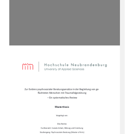
Zur Evidenz psychosozialer Beratungsansätze in der Begleitung von ge-
fl
üchteten Menschen mit Traumafolgestörung 
 – Ein systema
Ɵ
sches Review  
Masterthesis  
Vorgelegt von:  
Eike Reinke  
Fachbereich: Soziale Arbeit, Bildung und Erziehung  
Studiengang: Psychosoziale Beratung (Master of Arts)   