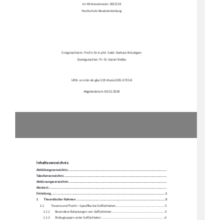
Im Wintersemester 2025/26 
Hochschule Neubrandenburg 
Erstgutachterin: Prof.in Dr.in phil. habil. Barbara Bräu
Ɵ
gam 
Zweitgutachter: Pr. Dr. Daniel Ro
Ʃ
ke 
URN: urs:nbn:de:gbv:519-thesis2025-0733-8 
Abgabedatum: 06.02.2026 
Inhaltsverzeichnis 
Abbildungsverzeichni
s .........................................................................................................
.. 
Tabellenverzeichnis ...........................................................................................................
.... 
Abkürzungsverzeichnis .........................................................................................................
. 
Abstract ......................................................................................................................
.......... 
Einleitung ....................................................................................................................
........ 1
1
Theore
Ɵ
scher Rahmen ................................................................................................ 3
1.1
Trauma und Flucht – Spezi
fi
ka bei Ge
fl
üchteten ..........................................................  3
1.1.1
Besondere Belastungen von Ge
fl
üchteten .............................................................. 3
1.1.2
Risikogruppen unter Ge
fl
üchteten .......................................................................... 6