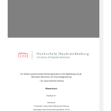
Zur Evidenz psychosozialer Beratungsansätze in der Begleitung von ge-
fl
üchteten Menschen mit Traumafolgestörung 
 – Ein systema
Ɵ
sches Review  
Masterthesis  
Vorgelegt von:  
Eike Reinke  
Fachbereich: Soziale Arbeit, Bildung und Erziehung  
Studiengang: Psychosoziale Beratung (Master of Arts)   