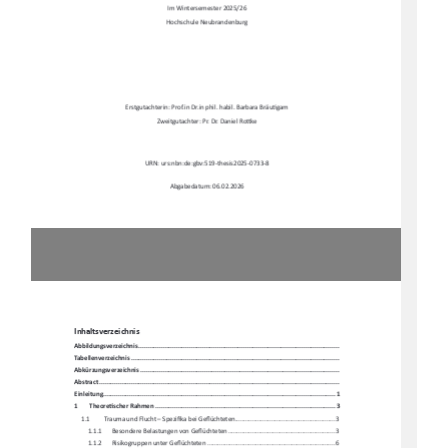
Im Wintersemester 2025/26 
Hochschule Neubrandenburg 
Erstgutachterin: Prof.in Dr.in phil. habil. Barbara Bräu
Ɵ
gam 
Zweitgutachter: Pr. Dr. Daniel Ro
Ʃ
ke 
URN: urs:nbn:de:gbv:519-thesis2025-0733-8 
Abgabedatum: 06.02.2026 
Inhaltsverzeichnis 
Abbildungsverzeichni
s .........................................................................................................
.. 
Tabellenverzeichnis ...........................................................................................................
.... 
Abkürzungsverzeichnis .........................................................................................................
. 
Abstract ......................................................................................................................
.......... 
Einleitung ....................................................................................................................
........ 1
1
Theore
Ɵ
scher Rahmen ................................................................................................ 3
1.1
Trauma und Flucht – Spezi
fi
ka bei Ge
fl
üchteten ..........................................................  3
1.1.1
Besondere Belastungen von Ge
fl
üchteten .............................................................. 3
1.1.2
Risikogruppen unter Ge
fl
üchteten .......................................................................... 6