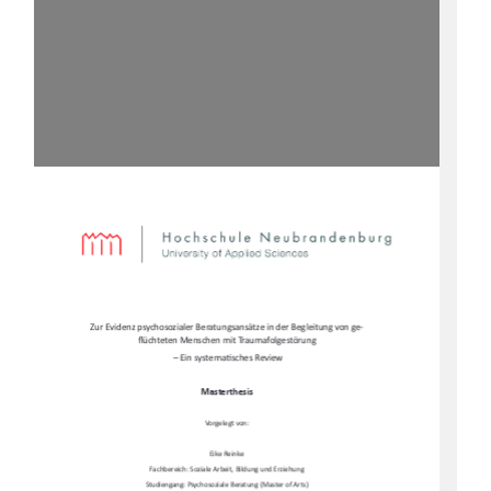
Zur Evidenz psychosozialer Beratungsansätze in der Begleitung von ge-
fl
üchteten Menschen mit Traumafolgestörung 
 – Ein systema
Ɵ
sches Review  
Masterthesis  
Vorgelegt von:  
Eike Reinke  
Fachbereich: Soziale Arbeit, Bildung und Erziehung  
Studiengang: Psychosoziale Beratung (Master of Arts)   