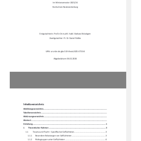
Im Wintersemester 2025/26 
Hochschule Neubrandenburg 
Erstgutachterin: Prof.in Dr.in phil. habil. Barbara Bräu
Ɵ
gam 
Zweitgutachter: Pr. Dr. Daniel Ro
Ʃ
ke 
URN: urs:nbn:de:gbv:519-thesis2025-0733-8 
Abgabedatum: 06.02.2026 
Inhaltsverzeichnis 
Abbildungsverzeichni
s .........................................................................................................
.. 
Tabellenverzeichnis ...........................................................................................................
.... 
Abkürzungsverzeichnis .........................................................................................................
. 
Abstract ......................................................................................................................
.......... 
Einleitung ....................................................................................................................
........ 1
1
Theore
Ɵ
scher Rahmen ................................................................................................ 3
1.1
Trauma und Flucht – Spezi
fi
ka bei Ge
fl
üchteten ..........................................................  3
1.1.1
Besondere Belastungen von Ge
fl
üchteten .............................................................. 3
1.1.2
Risikogruppen unter Ge
fl
üchteten .......................................................................... 6