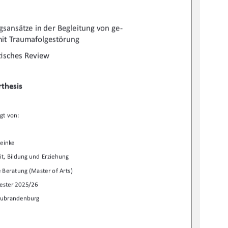
gsansätze in der Begleitung von ge-
it Traumafolgestörung 
Ɵ
sches Review  
thesis  
gt von:  
einke  
it, Bildung und Erziehung  
 Beratung (Master of Arts)   
ester 2025/26 
eubrandenburg 