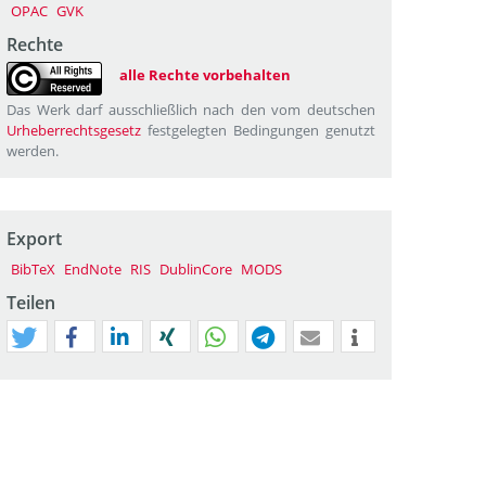
OPAC
GVK
Rechte
alle Rechte vorbehalten
Das Werk darf ausschließlich nach den vom deutschen
Urheberrechtsgesetz
festgelegten Bedingungen genutzt
werden.
Export
BibTeX
EndNote
RIS
DublinCore
MODS
Teilen
tweet
teilen
mitteilen
teilen
teilen
teilen
mail