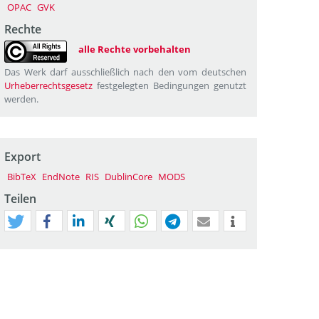
OPAC
GVK
Rechte
alle Rechte vorbehalten
Das Werk darf ausschließlich nach den vom deutschen
Urheberrechtsgesetz
festgelegten Bedingungen genutzt
werden.
Export
BibTeX
EndNote
RIS
DublinCore
MODS
Teilen
tweet
teilen
mitteilen
teilen
teilen
teilen
mail