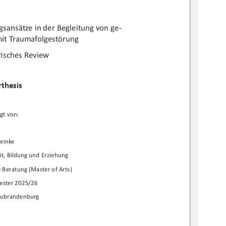
gsansätze in der Begleitung von ge-
it Traumafolgestörung 
Ɵ
sches Review  
thesis  
gt von:  
einke  
it, Bildung und Erziehung  
 Beratung (Master of Arts)   
ester 2025/26 
eubrandenburg 