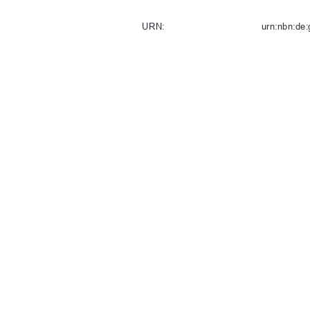
URN:                                                ur
Tag der Einreichung:
04.  März  20
91%