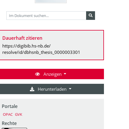
Dauerhaft zitieren
https://digibib.hs-nb.de/
resolve/id/dbhsnb_thesis_0000003301
Anzeigen
Herunterladen
Portale
OPAC
GVK
Rechte