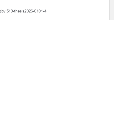
n:nbn:de:gbv:519-thesis2026-0101-4            
26  
1
0 °