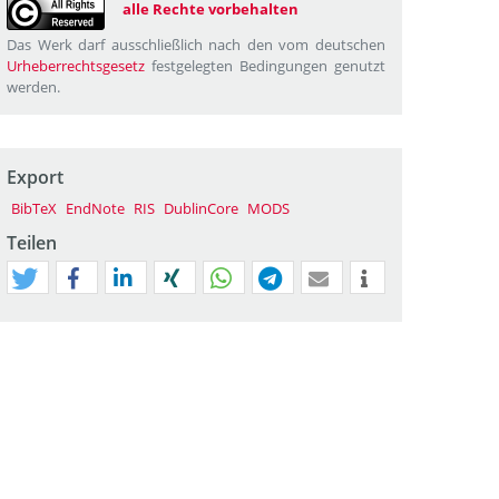
alle Rechte vorbehalten
Das Werk darf ausschließlich nach den vom deutschen
Urheberrechtsgesetz
festgelegten Bedingungen genutzt
werden.
Export
BibTeX
EndNote
RIS
DublinCore
MODS
Teilen
tweet
teilen
mitteilen
teilen
teilen
teilen
mail