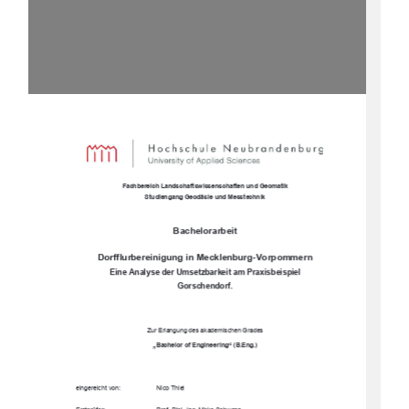
Fachbereich Landsc
haftswissenschaften und Geomatik 
Studiengang Geodäsie und Messtechnik 
Bachelorarbeit
Dorfflurbereinigung in Mecklenburg-Vorpommern 
Eine Analyse der Umsetzbarkeit am Praxisbeispiel  
Gorschendorf. 
Zur Erlangung des akademischen Grades 
„Bachelor of Engineering“ (B.Eng.) 
eingereicht von: 
Nico Thiel 