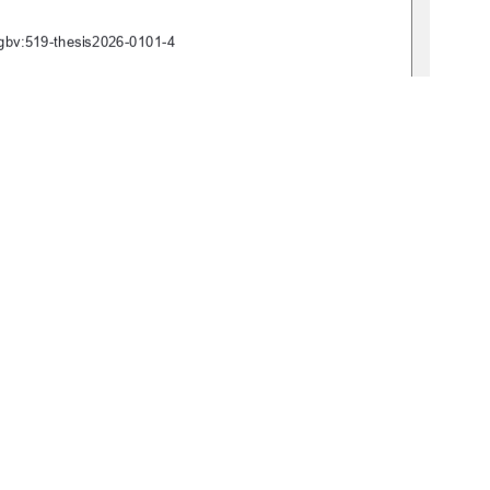
n:nbn:de:gbv:519-thesis2026-0101-4            
26  
1
0 °