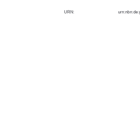
URN:                                                ur
Tag der Einreichung:
04.  März  20
91%