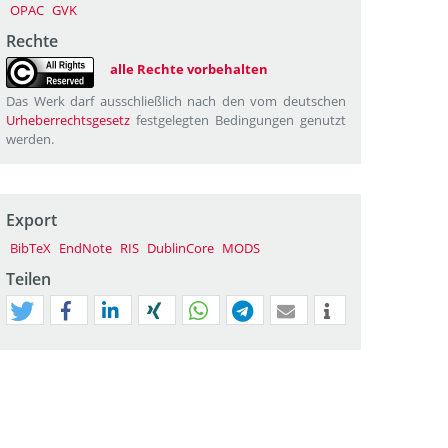
OPAC
GVK
Rechte
alle Rechte vorbehalten
Das Werk darf ausschließlich nach den vom deutschen
Urheberrechtsgesetz
festgelegten Bedingungen genutzt
werden.
Export
BibTeX
EndNote
RIS
DublinCore
MODS
Teilen
tweet
teilen
mitteilen
teilen
teilen
teilen
mail