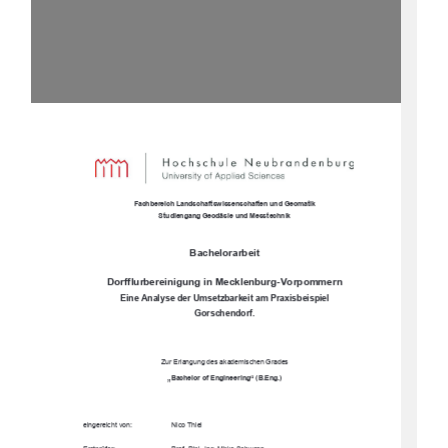
Fachbereich Landsc
haftswissenschaften und Geomatik 
Studiengang Geodäsie und Messtechnik 
Bachelorarbeit
Dorfflurbereinigung in Mecklenburg-Vorpommern 
Eine Analyse der Umsetzbarkeit am Praxisbeispiel  
Gorschendorf. 
Zur Erlangung des akademischen Grades 
„Bachelor of Engineering“ (B.Eng.) 
eingereicht von: 
Nico Thiel 