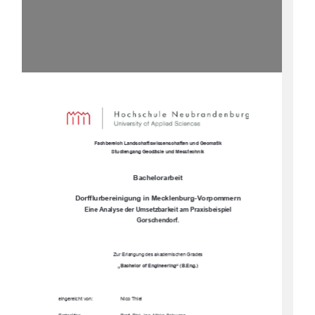
Fachbereich Landsc
haftswissenschaften und Geomatik 
Studiengang Geodäsie und Messtechnik 
Bachelorarbeit
Dorfflurbereinigung in Mecklenburg-Vorpommern 
Eine Analyse der Umsetzbarkeit am Praxisbeispiel  
Gorschendorf. 
Zur Erlangung des akademischen Grades 
„Bachelor of Engineering“ (B.Eng.) 
eingereicht von: 
Nico Thiel 