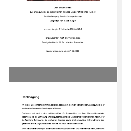
Abschlussarbeit
zur Erlangung des akademischen Grades Master of Science (M.Sc.)
im Studiengang Landnutzungsplanung
Vorgelegt von Isabel Koglin
urn:nbn:de:gbv:519-thesis-2025-0215-7
Erstgutachter: Prof. Dr. Torsten Lipp
Zweitgutachterin: M.
Sc. Madlen Burmeister
Neubrandenburg, den 07.01.2026
Danksagung
An dieser Stelle möchte ich mich bei allen bedanken, die mich während der Anfertigung dieser
Masterarbeit unterstützt und begleitet haben. 
Zuallererst möchte ich mich bei Herrn Prof. Dr. Torsten Lipp und Frau Madlen Burmeister
bedanken, die die Betreuung und Begutachtung meiner Masterarbeit übernommen haben. Für
die fachliche Betreuung, die wertvollen Impulse sowie die konstruktive Kritik während des
gesamten Betreuungszeitraumes möchte ich mich herzlich bedanken. 
Mein besonderer Dank gilt zudem den Interviewpartnerinnen und Interviewpartnern, die durch