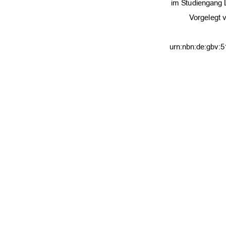
im Studiengang
Vorgelegt v
urn:nbn:de:gbv:5
Erstgutachter: 
Zweitgutachterin: M
Neubrandenbu
91%