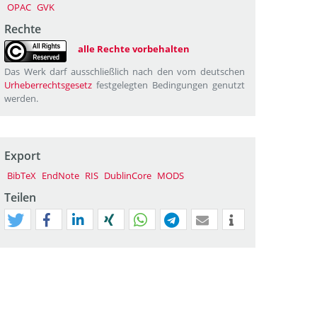
OPAC
GVK
Rechte
alle Rechte vorbehalten
Das Werk darf ausschließlich nach den vom deutschen
Urheberrechtsgesetz
festgelegten Bedingungen genutzt
werden.
Export
BibTeX
EndNote
RIS
DublinCore
MODS
Teilen
tweet
teilen
mitteilen
teilen
teilen
teilen
mail