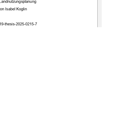
 Landnutzungsplanung
on Isabel Koglin
19-thesis-2025-0215-7
Prof. Dr. Torsten Lipp
.
Sc. Madlen Burmeister
rg, den 07.01.2026
1
0 °