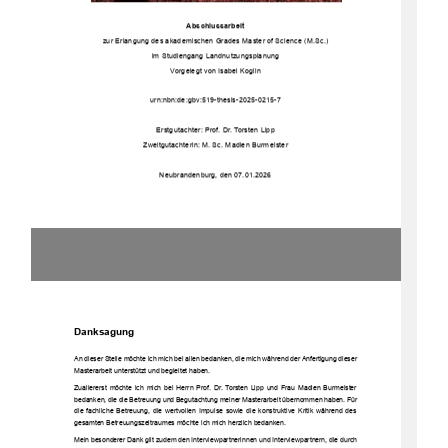
Abschlussarbeit
zur Erlangung des akademischen Grades Master of Science (M.Sc.)
im Studiengang Landnutzungsplanung
Vorgelegt von Isabel Koglin
urn:nbn:de:gbv:519-thesis-2025-0215-7
Erstgutachter: Prof. Dr. Torsten Lipp
Zweitgutachterin: M.
Sc. Madlen Burmeister
Neubrandenburg, den 07.01.2026
Danksagung
An dieser Stelle möchte ich mich bei allen bedanken, die mich während der Anfertigung dieser
Masterarbeit unterstützt und begleitet haben. 
Zuallererst möchte ich mich bei Herrn Prof. Dr. Torsten Lipp und Frau Madlen Burmeister
bedanken, die die Betreuung und Begutachtung meiner Masterarbeit übernommen haben. Für
die fachliche Betreuung, die wertvollen Impulse sowie die konstruktive Kritik während des
gesamten Betreuungszeitraumes möchte ich mich herzlich bedanken. 
Mein besonderer Dank gilt zudem den Interviewpartnerinnen und Interviewpartnern, die durch